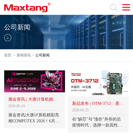
公司新闻
首页
>
新闻资讯
>
公司新闻
展会资讯 | 大唐计算机精彩
新品发布 | OTM-3712：基于
亮相COMPUTEX 2026！
2026-06-10
RK3588的高能效AI主板，LP
2026-05-25
展会资讯|大唐计算机精彩亮
DDR5+All in One板载设计，
在“缺芯”与“涨价”并存的后
相COMPUTEX 2026！6月2
赋能边缘计算!
疫情时代，选择一款高性价
日，以“AI Together”为主
比、供货稳定、且算力冗余
题，为期四天的2026台北国