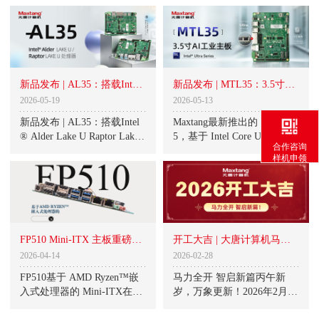
的核心主板，是产品快速落
际电脑展（COMPUTEX 202
地的关键。Maxtang正式推出
6）将在台
OTM-3
新品发布 | AL35：搭载Intel
新品发布 | MTL35：3.5寸AI
® Alder Lake U/Raptor Lake
工业主板，搭载Intel Core Ult
2026-05-19
2026-05-13
U处理器，10核12线程，支
ra ，内置NPU神经网络处理
新品发布 | AL35：搭载Intel
Maxtang最新推出的 MTL3
持双HDMI2.0 + eDP/LVDS
器，赋能工业智能化升级！
® Alder Lake U Raptor Lake
5，基于 Intel Core Ultra 处理
合作咨询
U处理器，10核12线程，支
器，拥有12核14线程架构，
样机申领
持双HDMI2 0 + eDP LVDS三
单核睿频4 8GHz，内置Intel
屏显示在工业自动化、
AI Boost NPU，算力高达12
TOPS，轻松应对边缘AI推理
任务,为工业控制、智能显
示、边缘AI等场景量身打
造。
FP510 Mini-ITX 主板重磅登
开工大吉 | 大唐计算机马力
场！
全开 智启新篇！
2026-04-14
2026-02-28
FP510基于 AMD Ryzen™嵌
马力全开 智启新篇丙午新
入式处理器的 Mini-ITX在工
岁，万象更新！2026年2月25
业自动化､数字标牌､智慧交
日（正月初九）大唐计算机