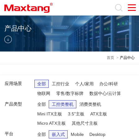
产品中心
首页
>
产品中心
应用场景
全部
工控行业
个人/家用
办公/科研
物联网
零售/数字标牌
数据中心/云计算
产品类型
全部
工控类整机
消费类整机
Mini ITX主板
3.5"主板
ATX主板
Micro ATX主板
其他尺寸主板
平台
全部
嵌入式
Mobile
Desktop