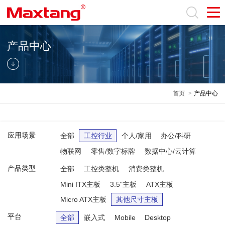
产品中心
首页
>
产品中心
应用场景
全部
工控行业
个人/家用
办公/科研
物联网
零售/数字标牌
数据中心/云计算
产品类型
全部
工控类整机
消费类整机
Mini ITX主板
3.5"主板
ATX主板
Micro ATX主板
其他尺寸主板
平台
全部
嵌入式
Mobile
Desktop