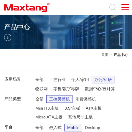
产品中心
首页
>
产品中心
应用场景
全部
工控行业
个人/家用
办公/科研
物联网
零售/数字标牌
数据中心/云计算
产品类型
全部
工控类整机
消费类整机
Mini ITX主板
3.5"主板
ATX主板
Micro ATX主板
其他尺寸主板
平台
全部
嵌入式
Mobile
Desktop