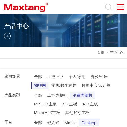
产品中心
首页
>
产品中心
应用场景
全部
工控行业
个人/家用
办公/科研
物联网
零售/数字标牌
数据中心/云计算
产品类型
全部
工控类整机
消费类整机
Mini ITX主板
3.5"主板
ATX主板
Micro ATX主板
其他尺寸主板
平台
全部
嵌入式
Mobile
Desktop