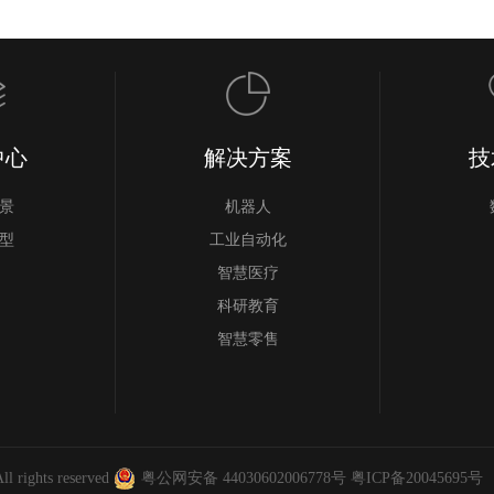
中心
解决方案
技
景
机器人
型
工业自动化
智慧医疗
科研教育
智慧零售
l rights reserved
粤公网安备 44030602006778号
粤ICP备20045695号