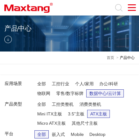
产品中心
首页
>
产品中心
应用场景
全部
工控行业
个人/家用
办公/科研
物联网
零售/数字标牌
数据中心/云计算
产品类型
全部
工控类整机
消费类整机
Mini ITX主板
3.5"主板
ATX主板
Micro ATX主板
其他尺寸主板
平台
全部
嵌入式
Mobile
Desktop