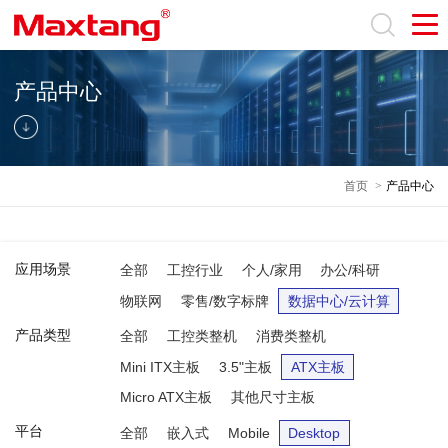
产品中心
首页
>
产品中心
应用场景
全部
工控行业
个人/家用
办公/科研
物联网
零售/数字标牌
数据中心/云计算
产品类型
全部
工控类整机
消费类整机
Mini ITX主板
3.5"主板
ATX主板
Micro ATX主板
其他尺寸主板
平台
全部
嵌入式
Mobile
Desktop