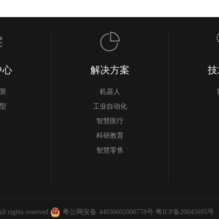
中心
解决方案
技
景
机器人
型
工业自动化
智慧医疗
科研教育
智慧零售
l rights reserved
粤公网安备 44030602006778号
粤ICP备20045695号