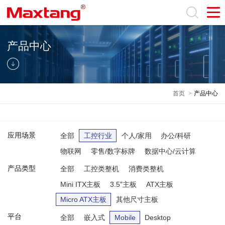
产品中心
首页
>
产品中心
应用场景
全部
工控行业
个人/家用
办公/科研
物联网
零售/数字标牌
数据中心/云计算
产品类型
全部
工控类整机
消费类整机
Mini ITX主板
3.5"主板
ATX主板
Micro ATX主板
其他尺寸主板
平台
全部
嵌入式
Mobile
Desktop