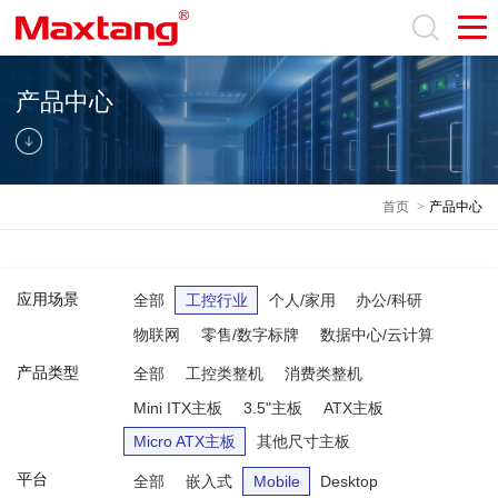
产品中心
首页
>
产品中心
应用场景
全部
工控行业
个人/家用
办公/科研
物联网
零售/数字标牌
数据中心/云计算
产品类型
全部
工控类整机
消费类整机
Mini ITX主板
3.5"主板
ATX主板
Micro ATX主板
其他尺寸主板
平台
全部
嵌入式
Mobile
Desktop