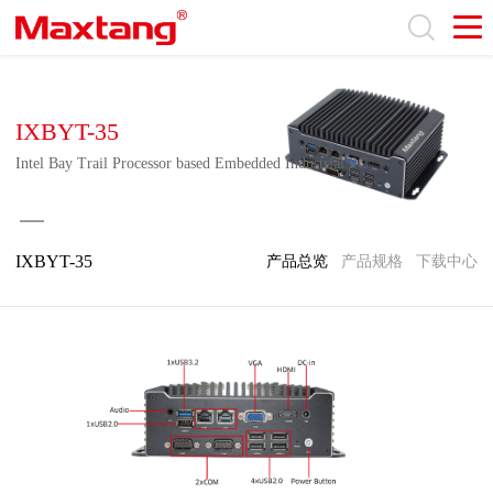
IXBYT-35
Intel Bay Trail Processor based Embedded Industrial PC
IXBYT-35
产品总览
产品规格
下载中心