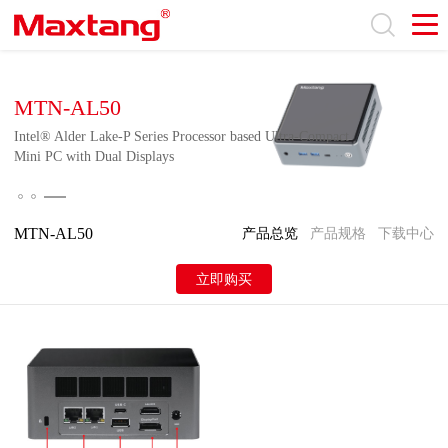
MTN-AL50
Intel® Alder Lake-P Series Processor based Ultra-Compact
Mini PC with Dual Displays
MTN-AL50
产品总览
产品规格
下载中心
立即购买