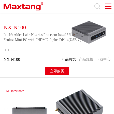
NX-N100
Intel® Alder Lake N series Processor based Ultra Compact
Fanless Mini PC with 2HDMI2.0 plus DP1.4(USB-C)
NX-N100
产品总览
产品规格
下载中心
立即购买