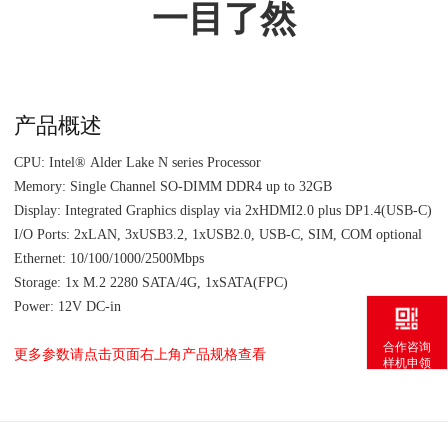
一目了然
产品概述
CPU: Intel® Alder Lake N series Processor
Memory: Single Channel SO-DIMM DDR4 up to 32GB
Display: Integrated Graphics display via 2xHDMI2.0 plus DP1.4(USB-C)
I/O Ports: 2xLAN, 3xUSB3.2, 1xUSB2.0, USB-C, SIM, COM optional
Ethernet: 10/100/1000/2500Mbps
Storage: 1x M.2 2280 SATA/4G, 1xSATA(FPC)
Power: 12V DC-in
合作咨询
更多参数请点击页面右上角产品规格查看
样机申领