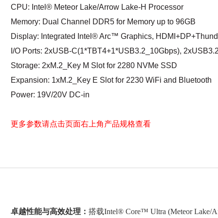
CPU: Intel® Meteor Lake/Arrow Lake-H Processor
Memory: Dual Channel DDR5 for Memory up to 96GB
Display: Integrated Intel® Arc™ Graphics, HDMI+DP+Thund
I/O Ports: 2xUSB-C(1*TBT4+1*USB3.2_10Gbps), 2xUSB3.2
Storage: 2xM.2_Key M Slot for 2280 NVMe SSD
Expansion: 1xM.2_Key E Slot for 2230 WiFi and Bluetooth
Power: 19V/20V DC-in
更多参数请点击页面右上角产品规格查看
卓越性能与高效处理：
搭载Intel® Core™ Ultra (Mete