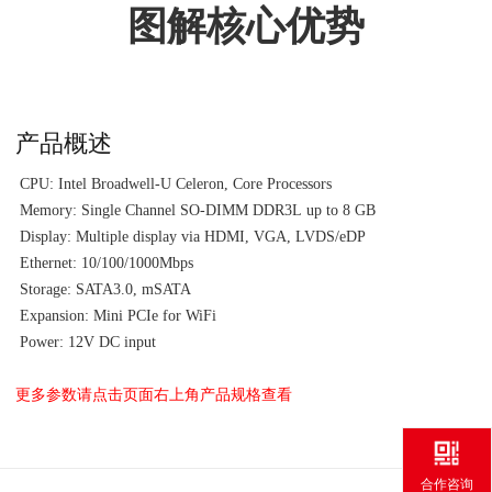
图解核心优势
产品概述
CPU: Intel Broadwell-U Celeron, Core Processors
Memory: Single Channel SO-DIMM DDR3L up to 8 GB
Display: Multiple display via HDMI, VGA, LVDS/eDP
Ethernet: 10/100/1000Mbps
Storage: SATA3.0, mSATA
Expansion: Mini PCIe for WiFi
Power: 12V DC input
更多参数请点击页面右上角产品规格查看
合作咨询