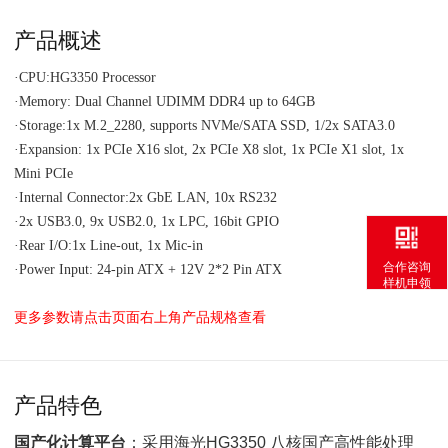
产品概述
·CPU:HG3350 Processor
·
Memory:
Dual Channel UDIMM DDR4 up to 64GB
·Storage:1x M.2_2280, supports NVMe/SATA SSD, 1/2x SATA3.0
·
Expansion:
1x PCIe X16 slot, 2x PCIe X8 slot, 1x PCIe X1 slot, 1x
Mini PCIe
·Internal Connector:2x GbE LAN, 10x RS232
·2x USB3.0, 9x USB2.0, 1x LPC, 16bit GPIO
·Rear I/O:1x Line-out, 1x Mic-in
合作咨询
·Power Input: 24-pin ATX + 12V 2*2 Pin ATX
样机申领
更多参数请点击页面右上角产品规格查看
产品特色
国产化计算平台
：采用海光HG3350 八核国产高性能处理